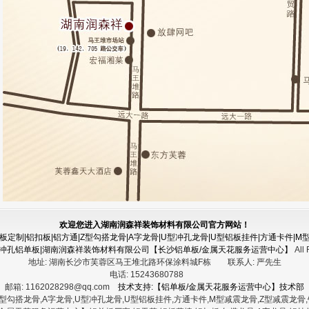
欢迎您进入湖南润森祥装饰材料有限公司官方网站！
定制|铝扣板|铝方通|Z型勾搭龙骨|A字龙骨|U型冲孔龙骨|U型铝板挂件|方通卡件|M型
|冲孔铝单板|湖南润森祥装饰材料有限公司【长沙铝单板/金属天花服务运营中心】
All 
地址:
湖南长沙市芙蓉区马王堆北路环保涂料城F栋
联系人:
严先生
电话:
15243680788
邮箱:
1162028298@qq.com
技术支持:【铝单板/金属天花服务运营中心】技术部
型勾搭龙骨,A字龙骨,U型冲孔龙骨,U型铝板挂件,方通卡件,M型减震龙骨,Z型减震龙骨,