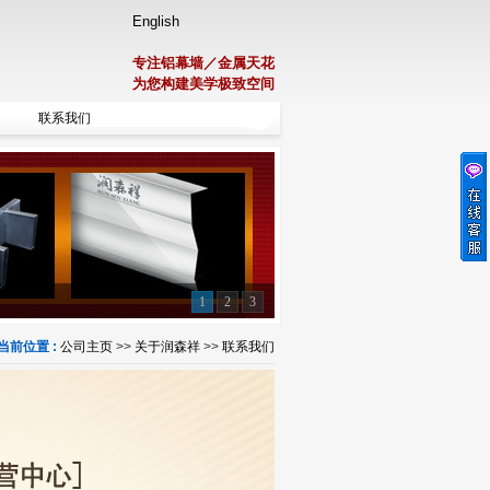
English
专注铝幕墙／金属天花
为您构建美学极致空间
联系我们
1
2
3
当前位置 :
公司主页
>>
关于润森祥
>>
联系我们