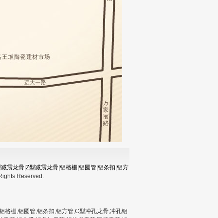
减震龙骨|Z型减震龙骨|铝格栅|铝圆管|铝条扣|铝方
Rights Reserved.
铝格栅,铝圆管,铝条扣,铝方管,C型冲孔龙骨,冲孔铝